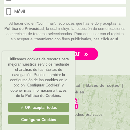
mail:
Móvil:
Al hacer clic en “Confirmar”, reconoces que has leído y aceptas la
Política de Privacidad
, la cual incluye la recepción de comunicaciones
comerciales de terceros seleccionados. Para continuar con el registro
sin aceptar el tratamiento con fines publicitarios, haz
click aquí
.
Confirmar
»
Utilizamos cookies de terceros para
mejorar nuestros servicios mediante
el análisis de tus hábitos de
navegación. Puedes cambiar la
configuración de las cookies en la
|
|
|
opción "Configurar Cookies" y
Aviso Legal
Política de privacidad
Bases del sorteo
obtener más información a través
Política de Cookies
de la
Política de Cookies.
OK, aceptar todas
Copyright
2026 Todos los derechos reservados
Configurar Cookies